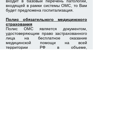
входит в базовый перечень патологии,
входящей в рамки системы ОМС, то Вам
будет предложена госпитализация.
Полис обязательного медицинского
страхования
Полис ОМС является документом,
удостоверяющим право застрахованного
лица на бесплатное оказание
медицинской помощи на всей
территории РФ в объеме,
предусмотренном базовой программой
обязательного медицинского
страхования.
На территории РФ действуют
полисы
ОМС единого образца
.
"Рак кишечника" - наше
приложение о раке кишечника
для пациентов на App Store и
Google play