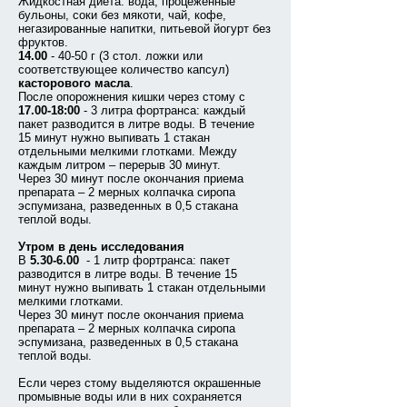
Жидкостная диета: вода, процеженные
бульоны, соки без мякоти, чай, кофе,
негазированные напитки, питьевой йогурт без
фруктов.
14.00
- 40-50 г (3 стол. ложки или
соответствующее количество капсул)
касторового масла
.
После опорожнения кишки через стому с
17.00-18:00
- 3 литра фортранса: каждый
пакет разводится в литре воды. В течение
15 минут нужно выпивать 1 стакан
отдельными мелкими глотками. Между
каждым литром – перерыв 30 минут.
Через 30 минут после окончания приема
препарата – 2 мерных колпачка сиропа
эспумизана, разведенных в 0,5 стакана
теплой воды.
Утром в день исследования
В
5.30-6.00
- 1 литр фортранса: пакет
разводится в литре воды. В течение 15
минут нужно выпивать 1 стакан отдельными
мелкими глотками.
Через 30 минут после окончания приема
препарата – 2 мерных колпачка сиропа
эспумизана, разведенных в 0,5 стакана
теплой воды.
Если через стому выделяются окрашенные
промывные воды или в них сохраняется