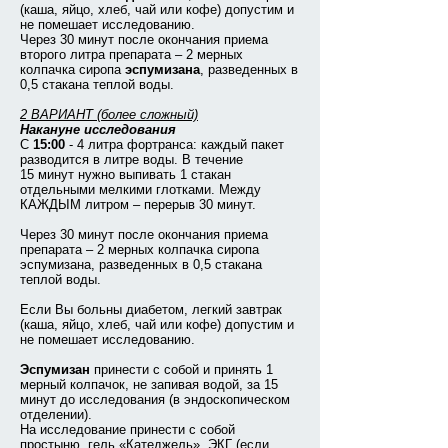
(каша, яйцо, хлеб, чай или кофе) допустим и
не помешает исследованию.
Через 30 минут после окончания приема
второго литра препарата – 2 мерных
колпачка сиропа
эспумизана
, разведенных в
0,5 стакана теплой воды.
2 ВАРИАНТ (более сложный)
Накануне исследования
С
15:00
- 4 литра фортранса: каждый пакет
разводится в литре воды. В течение
15 минут нужно выпивать 1 стакан
отдельными мелкими глотками. Между
КАЖДЫМ литром – перерыв 30 минут.
Через 30 минут после окончания приема
препарата – 2 мерных колпачка сиропа
эспумизана, разведенных в 0,5 стакана
теплой воды.
Е
сли Вы больны диабетом, легкий завтрак
(каша, яйцо, хлеб, чай или кофе) допустим и
не помешает исследованию.
Эспумизан
принести с собой и принять 1
мерный колпачок, не запивая водой, за 15
минут до исследования (в эндоскопическом
отделении).
На исследование принести с собой
простыню, гель «Катеджель», ЭКГ (если