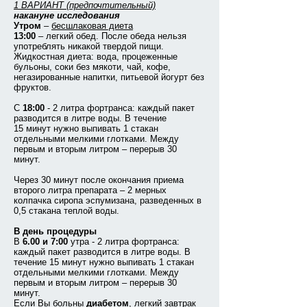
1 ВАРИАНТ (предпочтительный)
накануне исследования
Утром
–
бесшлаковая диета
13:00
– легкий обед. После обеда нельзя
употреблять никакой твердой пищи.
Жидкостная диета: вода, процеженные
бульоны, соки без мякоти, чай, кофе,
негазированные напитки, питьевой йогурт без
фруктов.
С
18:00
- 2 литра фортранса: каждый пакет
разводится в литре воды. В течение
15 минут нужно выпивать 1 стакан
отдельными мелкими глотками. Между
первым и вторым литром – перерыв 30
минут.
Через 30 минут после окончания приема
второго литра препарата – 2 мерных
колпачка сиропа эспумизана, разведенных в
0,5 стакана теплой воды.
В день процедуры
В
6.00 и 7:00
утра - 2 литра фортранса:
каждый пакет разводится в литре воды. В
течение 15 минут нужно выпивать 1 стакан
отдельными мелкими глотками. Между
первым и вторым литром – перерыв 30
минут.
Если Вы больны
диабетом
, легкий завтрак