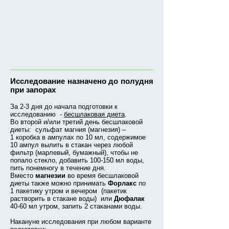
Исследование назначено до полудня
при запорах
За 2-3 дня до начала подготовки к
исследованию -
бесшлаковая диета
.
Во второй и/или третий день бесшлаковой
диеты: сульфат магния (магнезия) –
1 коробка в ампулах по 10 мл, содержимое
10 ампул вылить в стакан через любой
фильтр (марлевый, бумажный), чтобы не
попало стекло, добавить 100‑150 мл воды,
пить понемногу в течение дня.
Вместо
магнезии
во время бесшлаковой
диеты также можно принимать
Форлакс
по
1 пакетику утром и вечером (пакетик
растворить в стакане воды) или
Дюфалак
40‑60 мл утром, запить 2 стаканами воды.
Накануне исследования при любом варианте