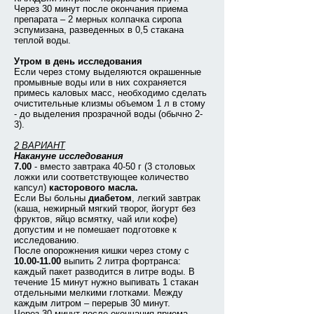
Через 30 минут после окончания приема
препарата – 2 мерных колпачка сиропа
эспумизана, разведенных в 0,5 стакана
теплой воды.
Утром в день исследования
Если через стому выделяются окрашенные
промывные воды или в них сохраняется
примесь каловых масс, необходимо сделать
очистительные клизмы объемом 1 л в стому
- до выделения прозрачной воды (обычно 2-
3).
2 ВАРИАНТ
Накануне исследования
7.00
- вместо завтрака 40-50 г (3 столовых
ложки или соответствующее количество
капсул)
касторового масла.
Если Вы больны
диабетом
, легкий завтрак
(каша, нежирный мягкий творог, йогурт без
фруктов, яйцо всмятку, чай или кофе)
допустим и не помешает подготовке к
исследованию.
После опорожнения кишки через стому с
10.00-11.00
выпить 2 литра фортранса:
каждый пакет разводится в литре воды. В
течение 15 минут нужно выпивать 1 стакан
отдельными мелкими глотками. Между
каждым литром – перерыв 30 минут.
Через 30 минут после окончания приема