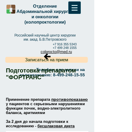
Отделение
Абдоминальной хирургии
и онкологии
(колопроктологии)
Российский научный центр хирургии
им. акад. Б.В.Петровского
+7 916 355 5343
+7 499 248 1555
colprocto@med.ru
Записаться на прием
Подготовка препаратом
Телефон для записи на
колоноскопию:
8-499-248-15-55
"ФОРТРАНС"
противопоказано
Применение препарата
у пациентов с серьезными нарушениями
функции почек, водно-электролитного
баланса, аритмиями
За 2 дня до начала подготовки к
исследованию -
бесшлаковая диета