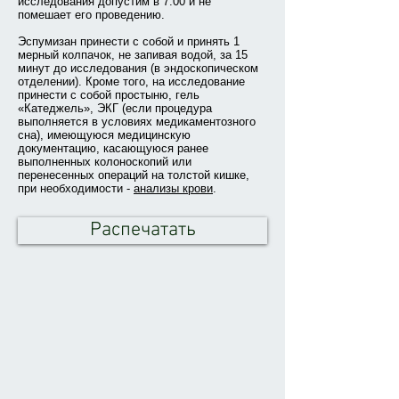
исследования допустим в 7.00 и не
помешает его проведению.
Эспумизан принести с собой и принять 1
мерный колпачок, не запивая водой, за 15
минут до исследования (в эндоскопическом
отделении). Кроме того, на исследование
принести с собой простыню, гель
«Катеджель», ЭКГ (если процедура
выполняется в условиях медикаментозного
сна), имеющуюся медицинскую
документацию, касающуюся ранее
выполненных колоноскопий или
перенесенных операций на толстой кишке,
при необходимости -
анализы крови
.
Распечатать