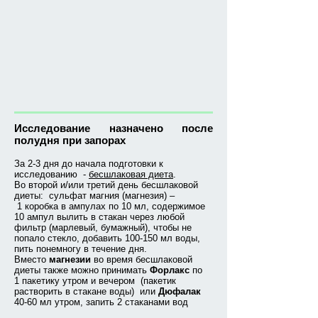
Исследование назначено после
полудня при запорах
За 2-3 дня до начала подготовки к
исследованию -
бесшлаковая диета
.
Во второй и/или третий день бесшлаковой
диеты: сульфат магния (магнезия) –
1 коробка в ампулах по 10 мл, содержимое
10 ампул вылить в стакан через любой
фильтр (марлевый, бумажный), чтобы не
попало стекло, добавить 100‑150 мл воды,
пить понемногу в течение дня.
Вместо
магнезии
во время бесшлаковой
диеты также можно принимать
Форлакс
по
1 пакетику утром и вечером (пакетик
растворить в стакане воды) или
Дюфалак
40‑60 мл утром, запить 2 стаканами вод