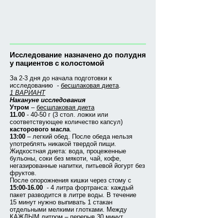
Исследование назначено до полудня
у пациентов с колостомой
За 2-3 дня до начала подготовки к
исследованию -
бесшлаковая диета
.
1 ВАРИАНТ
Накануне исследования
Утром
–
бесшлаковая диета
11.00
- 40-50 г (3 стол. ложки или
соответствующее количество капсул)
касторового масла
.
13:00
– легкий обед. После обеда нельзя
употреблять никакой твердой пищи.
Жидкостная диета: вода, процеженные
бульоны, соки без мякоти, чай, кофе,
негазированные напитки, питьевой йогурт без
фруктов.
После опорожнения кишки через стому с
15:00-16.00
- 4 литра фортранса: каждый
пакет разводится в литре воды. В течение
15 минут нужно выпивать 1 стакан
отдельными мелкими глотками. Между
КАЖДЫМ литром – перерыв 30 минут.