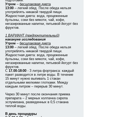
подготовки:
Утром
–
бесшлаковая диета
13:00
– легкий обед. После обеда нельзя
употреблять никакой твердой пищи.
Жидкостная диета: вода, процеженные
бульоны, соки без мякоти, чай, кофе,
негазированные напитки, питьевой йогурт без
фруктов.
1 ВАРИАНТ (предпочтительный)
накануне исследования
Утром
–
бесшлаковая диета
13:00
– легкий обед. После обеда нельзя
употреблять никакой твердой пищи.
Жидкостная диета: вода, процеженные
бульоны, соки без мякоти, чай, кофе,
негазированные напитки, питьевой йогурт без
фруктов.
С
17.00-18:00
- 3 литра фортранса: каждый
пакет разводится в литре воды. В течение
15 минут нужно выпивать 1 стакан
отдельными мелкими глотками. Между
каждым литром – перерыв 30 минут.
Через 30 минут после окончания приема
препарата – 2 мерных колпачка сиропа
эспумизана, разведенных в 0,5 стакана
теплой воды.
В день процедуры