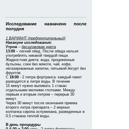
Исследование назначено после
полудня
1 ВАРИАНТ (предпочтительный)
Накануне исследования:
Утром
–
бесшлаковая диета
13:00
– легкий обед. После обеда нельзя
употреблять никакой твердой пищи.
Жидкостная диета: вода, процеженные
бульоны, соки без мякоти, чай, кофе,
негазированные напитки, питьевой йогурт без
фруктов.
С
18:00
- 2 литра фортранса: каждый пакет
разводится в литре воды. В течение
15 минут нужно выпивать 1 стакан
отдельными мелкими глотками. Между
первым и вторым литром – перерыв 30
минут.
Через 30 минут после окончания приема
второго литра препарата – 2 мерных
колпачка сиропа эспумизана, разведенных в
0,5 стакана теплой воды.
В день процедуры
В
6.00 и 7:00
утра - 2 литра фортранса: