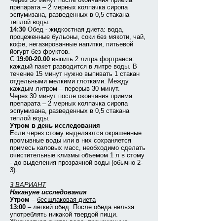
препарата – 2 мерных колпачка сиропа
эспумизана, разведенных в 0,5 стакана
теплой воды.
14:30
Обед - жидкостная диета: вода,
процеженные бульоны, соки без мякоти, чай,
кофе, негазированные напитки, питьевой
йогурт без фруктов.
С
19:00-20.00
выпить 2 литра фортранса:
каждый пакет разводится в литре воды. В
течение 15 минут нужно выпивать 1 стакан
отдельными мелкими глотками. Между
каждым литром – перерыв 30 минут.
Через 30 минут после окончания приема
препарата – 2 мерных колпачка сиропа
эспумизана, разведенных в 0,5 стакана
теплой воды.
Утром в день исследования
Если через стому выделяются окрашенные
промывные воды или в них сохраняется
примесь каловых масс, необходимо сделать
очистительные клизмы объемом 1 л в стому
- до выделения прозрачной воды (обычно 2-
3).
3 ВАРИАНТ
Накануне исследования
Утром
–
бесшлаковая диета
13:00
– легкий обед. После обеда нельзя
употреблять никакой твердой пищи.