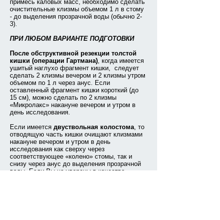
примесь каловых масс, необходимо сделать
очистительные клизмы объемом 1 л в стому
- до выделения прозрачной воды (обычно 2-
3).
ПРИ ЛЮБОМ ВАРИАНТЕ ПОДГОТОВКИ
После обструктивной резекции толстой
кишки (операции Гартмана)
, когда имеется
ушитый наглухо фрагмент кишки, следует
сделать 2 клизмы вечером и 2 клизмы утром
объемом по 1 л через анус. Если
оставленный фрагмент кишки короткий (до
15 см), можно сделать по 2 клизмы
«Микролакс» накануне вечером и утром в
день исследования.
Если имеется
двуствольная колостома
, то
отводящую часть кишки очищают клизмами
накануне вечером и утром в день
исследования как сверху через
соответствующее «колено» стомы, так и
снизу через анус до выделения прозрачной
воды. Если Вы не уверены в качестве
подготовки этого отдела кишки,
дополнительно можно сделать по1-2 клизме
«Микролакс» накануне вечером и утром в
день исследования.
На исследование принести с собой