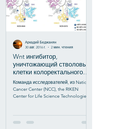
Аркадий Беджанян
30 авг. 2016 г.
2 мин. чтения
Wnt ингибитор,
уничтожающий стволовые
клетки колоректального
рака.
Команда исследователей, из National
Cancer Center (NCC), the RIKEN
Center for Life Science Technologies
(CLST), и Carna Biosciences Inc....