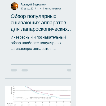
Аркадий Беджанян
17 апр. 2017 г.
1 мин. чтения
Обзор популярных
сшивающих аппаратов
для лапароскопических
вмешательств. (AIS
Интересный и познавательный
Channel.com, 30/03/201
обзор наиболее популярных
сшивающих аппаратов,
используемых в лапароскопической
хирургии представлен на сайте...