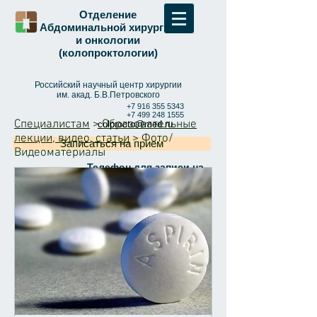
Отделение
Абдоминальной хирургии
и онкологии
(колопроктологии)
Российский научный центр хирургии
им. акад. Б.В.Петровского
+7 916 355 5343
+7 499 248 1555
Специалистам
>
Образовательные
colprocto@med.ru
лекции, видео, статьи
> Фото/
Записаться на прием
Видеоматериалы
Телефон для записи на
колоноскопию:
8-499-248-15-55