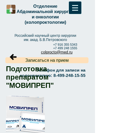
Отделение
Абдоминальной хирургии
и онкологии
(колопроктологии)
Российский научный центр хирургии
им. акад. Б.В.Петровского
+7 916 355 5343
+7 499 248 1555
colprocto@med.ru
Записаться на прием
Подготовка
Телефон для записи на
препаратом
колоноскопию:
8-499-248-15-55
"МОВИПРЕП"