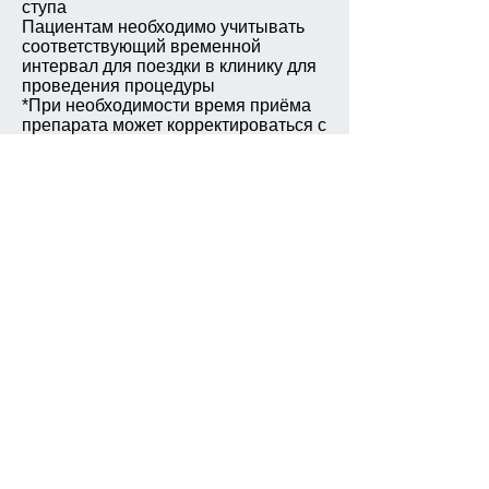
ступа
Пациентам необходимо учитывать
соответствующий временной
интервал для поездки в клинику для
проведения процедуры
*При необходимости время приёма
препарата может корректироваться с
соблюдением указанных временных
интервалов
Эспумизан
принести с собой и
принять 1 мерный колпачок, не
запивая водой, за 15 минут до
исследования (в эндоскопическом
отделении). Кроме того, на
исследование принести с собой
простыню, гель «Катеджель», ЭКГ
(если процедура выполняется в
условиях медикаментозного сна),
имеющуюся медицинскую
документацию, касающуюся ранее
выполненных колоноскопий или
перенесенных операций на толстой
кишке, при необходимости -
анализы