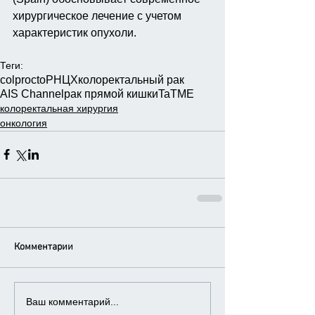
хирургическое лечение с учетом 
характеристик опухоли. 
Теги:
colprocto
РНЦХ
колоректальный рак
AIS Channel
рак прямой кишки
TaTME
колоректальная хирургия
онкология
Комментарии
Ваш комментарий...