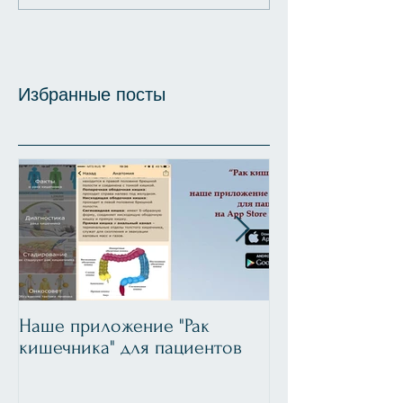
Избранные посты
Наше приложение "Рак
Лапароскопиче
кишечника" для пациентов
атипичная резе
при ФНГ