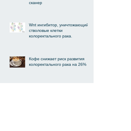
сканер
Wnt ингибитор, уничтожающий
стволовые клетки
колоректального рака.
Кофе снижает риск развития
колоректального рака на 26%
Влияние интервала между
неоадъювантной ХЛТ и
операцией на полный
патологический ответ при раке
прямо