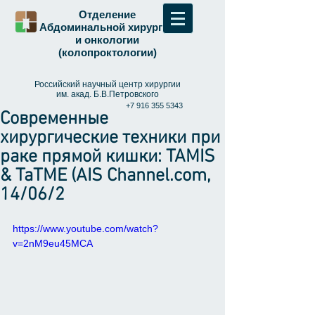
Отделение
Абдоминальной хирургии
и онкологии
(колопроктологии)
Российский научный центр хирургии
им. акад. Б.В.Петровского
+7 916 355 5343
Современные
+7 499 248 1555
colprocto@med.ru
хирургические техники при
Записаться на прием
раке прямой кишки: TAMIS
Телефон для записи на
& TaTME (AIS Channel.com,
колоноскопию:
8-499-248-15-55
14/06/2
https://www.youtube.com/watch?
v=2nM9eu45MCA